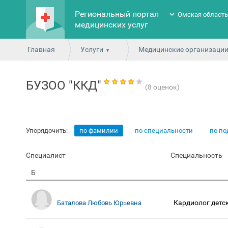
Региональный портал
Омская област
медицинских услуг
Главная
Услуги
Медицинские организаци
БУЗОО "ККД"
(8 оценок)
Упорядочить:
по фамилии
по специальности
по п
Специалист
Специальность
Б
Кардиолог детс
Баталова Любовь Юрьевна