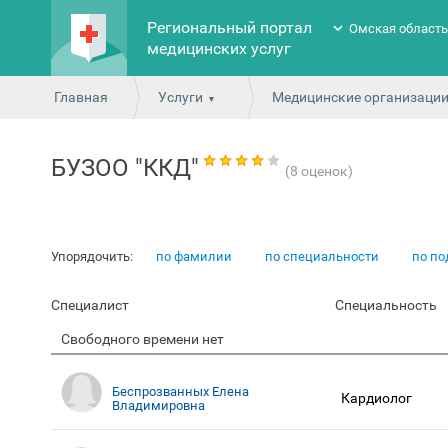
Региональный портал
Омская област
медицинских услуг
Главная
Услуги
Медицинские организаци
БУЗОО "ККД"
(8 оценок)
Упорядочить:
по фамилии
по специальности
по п
Специалист
Специальность
Свободного времени нет
Беспрозванных Елена
Кардиолог
Владимировна