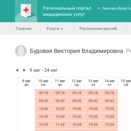
Региональный портал
Омская област
медицинских услуг
Главная
Услуги
Расписание врачей
Будовая Виктория Владимировна
Р
9 авг - 24 авг
9 авг
10 авг
11 авг
12 авг
13 авг
14 авг
15 ав
вс
пн
вт
ср
чт
пт
сб
09:18
09:18
09:18
09:18
09:18
09:42
09:42
09:42
09:42
09:42
10:06
10:30
10:06
10:06
10:06
10:30
10:54
10:30
10:30
10:30
10:54
11:42
10:54
10:54
10:54