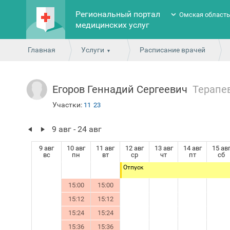
Региональный портал
Омская област
медицинских услуг
Главная
Услуги
Расписание врачей
Егоров Геннадий Сергеевич
Терапе
Участки:
11
23
9 авг - 24 авг
9 авг
10 авг
11 авг
12 авг
13 авг
14 авг
15 ав
вс
пн
вт
ср
чт
пт
сб
Отпуск
15:00
15:00
15:12
15:12
15:24
15:24
15:36
15:36