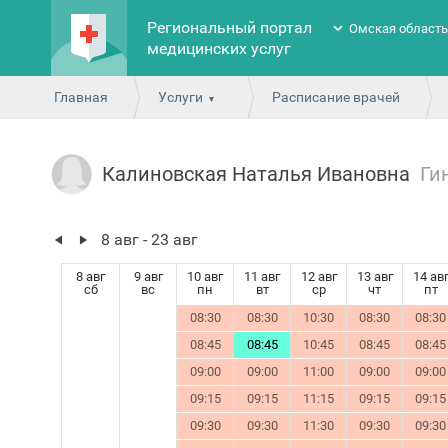
Региональный портал
Омская област
медицинских услуг
Главная
Услуги
Расписание врачей
Калиновская Наталья Ивановна
Ги
8 авг - 23 авг
8 авг
9 авг
10 авг
11 авг
12 авг
13 авг
14 ав
сб
вс
пн
вт
ср
чт
пт
08:30
08:30
10:30
08:30
08:30
08:45
08:45
10:45
08:45
08:45
09:00
09:00
11:00
09:00
09:00
09:15
09:15
11:15
09:15
09:15
09:30
09:30
11:30
09:30
09:30