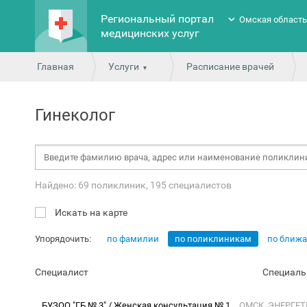
Региональный портал
Омская област
медицинских услуг
Главная
Услуги
Расписание врачей
Гинеколог
Найдено: 69 поликлиник, 195 специалистов
Искать на карте
Упорядочить:
по фамилии
по поликлиникам
по ближ
Специалист
Специаль
БУЗОО "ГБ № 3" / Женская консультация № 1
ОМСК, ЭНЕРГЕТ