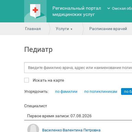
Региональный портал
Омская об
медицинских услуг
Главная
Услуги
Расписание врачей
Педиатр
Искать на карте
Упорядочить:
по фамилии
по поликлиникам
по 
Специалист
Первое время записи: 07.08.2026
Василенко Валентина Петровна