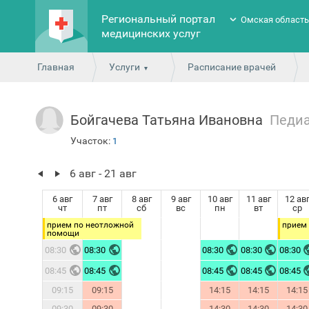
Региональный портал
Омская област
медицинских услуг
Главная
Услуги
Расписание врачей
Бойгачева Татьяна Ивановна
Педи
Участок:
1
6 авг - 21 авг
6 авг
7 авг
8 авг
9 авг
10 авг
11 авг
12 ав
чт
пт
сб
вс
пн
вт
ср
прием по неотложной
прием
помощи
08:30
08:30
08:30
08:30
08:30
08:45
08:45
08:45
08:45
08:45
09:15
09:15
14:15
14:15
14:15
09:30
09:30
14:30
14:30
14:30