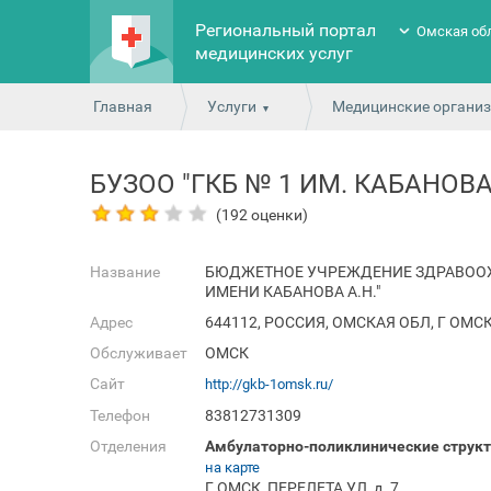
Региональный портал
Омская об
медицинских услуг
Главная
Услуги
Медицинские органи
БУЗОО "ГКБ № 1 ИМ. КАБАНОВА 
(192 оценки)
Название
БЮДЖЕТНОЕ УЧРЕЖДЕНИЕ ЗДРАВООХ
ИМЕНИ КАБАНОВА А.Н."
Адрес
644112, РОССИЯ, ОМСКАЯ ОБЛ, Г ОМСК,
Обслуживает
ОМСК
Сайт
http://gkb-1omsk.ru/
Телефон
83812731309
Отделения
Амбулаторно-поликлинические структ
на карте
Г ОМСК, ПЕРЕЛЕТА УЛ, д. 7