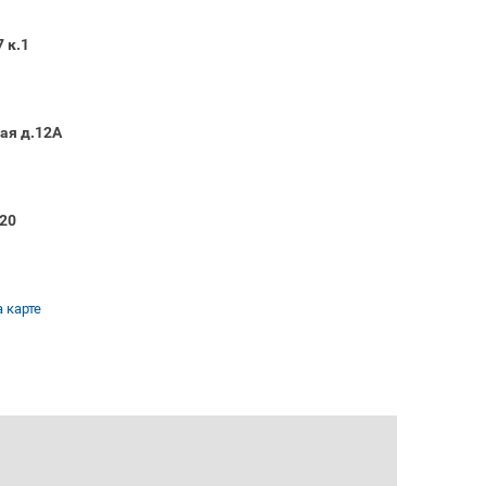
 к.1
ая д.12А
20
 карте