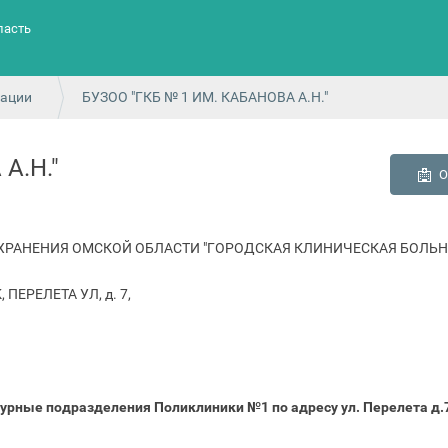
ласть
зации
БУЗОО "ГКБ № 1 ИМ. КАБАНОВА А.Н."
А.Н."
О
РАНЕНИЯ ОМСКОЙ ОБЛАСТИ "ГОРОДСКАЯ КЛИНИЧЕСКАЯ БОЛЬН
 ПЕРЕЛЕТА УЛ, д. 7,
урные подразделения Поликлиники №1 по адресу ул. Перелета д.