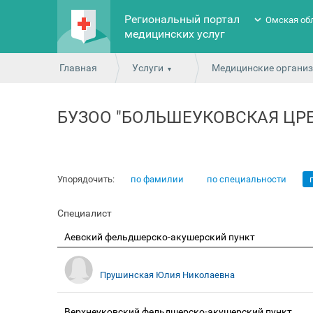
Региональный портал
Омская об
медицинских услуг
Главная
Услуги
Медицинские органи
БУЗОО "БОЛЬШЕУКОВСКАЯ ЦРБ
Упорядочить:
по фамилии
по специальности
Специалист
Аевский фельдшерско-акушерский пункт
Прушинская Юлия Николаевна
Верхнеуковский фельдшерско-акушерский пункт