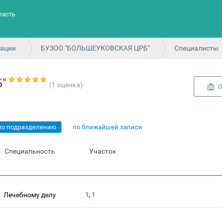
ласть
зации
БУЗОО "БОЛЬШЕУКОВСКАЯ ЦРБ"
Специалисты
"
(1 оценка)
О
по подразделению
по ближайшей записи
Специальность
Участок
,
Лечебному делу
1
1