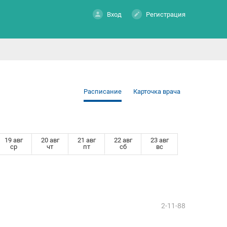
Вход
Регистрация
Расписание
Карточка врача
19 авг
20 авг
21 авг
22 авг
23 авг
ср
чт
пт
сб
вс
2-11-88