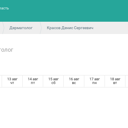
ласть
Дерматолог
Красов Денис Сергеевич
олог
13 авг
14 авг
15 авг
16 авг
17 авг
18 авг
чт
пт
сб
вс
пн
вт