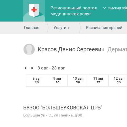
Региональный портал
Омская об
медицинских услуг
Главная
Услуги
Расписание врачей
Красов Денис Сергеевич
Дермат
8 авг - 23 авг
8 авг
9 авг
10 авг
11 авг
12 авг
сб
вс
пн
вт
ср
БУЗОО "БОЛЬШЕУКОВСКАЯ ЦРБ"
Большие Уки С., ул Ленина, д 88