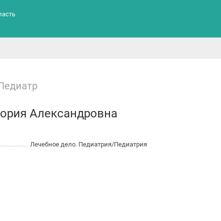
ласть
Педиатр
тория Александровна
Лечебное дело. Педиатрия/Педиатрия