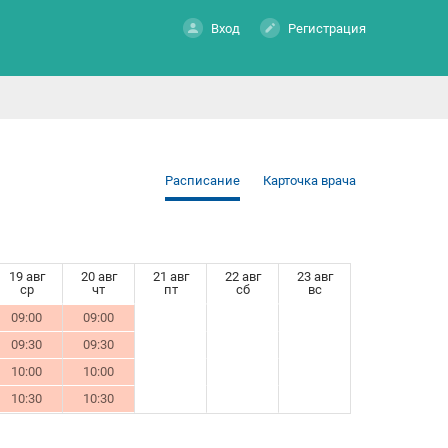
Вход
Регистрация
Расписание
Карточка врача
19 авг
20 авг
21 авг
22 авг
23 авг
ср
чт
пт
сб
вс
09:00
09:00
09:30
09:30
10:00
10:00
10:30
10:30