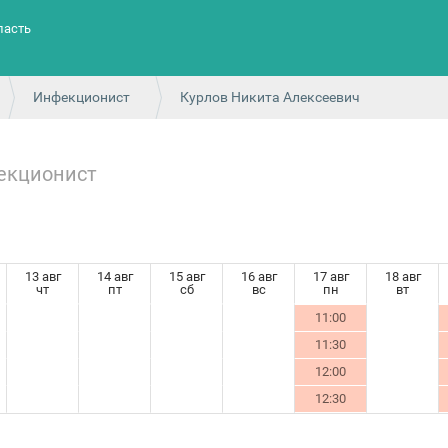
ласть
Инфекционист
Курлов Никита Алексеевич
екционист
13 авг
14 авг
15 авг
16 авг
17 авг
18 авг
чт
пт
сб
вс
пн
вт
11:00
11:30
12:00
12:30