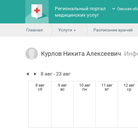
Региональный портал
Омская об
медицинских услуг
Главная
Услуги
Расписание врачей
Курлов Никита Алексеевич
Инф
8 авг - 23 авг
8 авг
9 авг
10 авг
11 авг
12 авг
сб
вс
пн
вт
ср