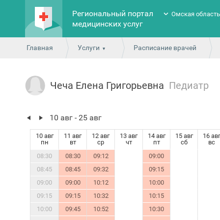
Региональный портал
Омская област
медицинских услуг
Главная
Услуги
Расписание врачей
Чеча Елена Григорьевна
Педиатр
10 авг - 25 авг
10 авг
11 авг
12 авг
13 авг
14 авг
15 авг
16 ав
пн
вт
ср
чт
пт
сб
вс
08:30
08:30
09:12
09:00
08:45
08:45
09:32
09:15
09:00
09:00
10:12
10:00
09:15
09:15
10:32
10:15
10:00
09:45
10:52
10:30