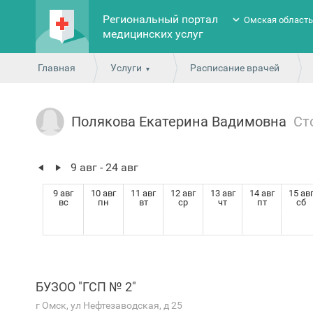
Региональный портал
Омская област
медицинских услуг
Главная
Услуги
Расписание врачей
Полякова Екатерина Вадимовна
Ст
9 авг - 24 авг
9 авг
10 авг
11 авг
12 авг
13 авг
14 авг
15 ав
вс
пн
вт
ср
чт
пт
сб
БУЗОО "ГСП № 2"
г Омск, ул Нефтезаводская, д 25