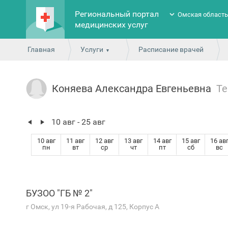
Региональный портал
Омская област
медицинских услуг
Главная
Услуги
Расписание врачей
Коняева Александра Евгеньевна
Те
10 авг - 25 авг
10 авг
11 авг
12 авг
13 авг
14 авг
15 авг
16 ав
пн
вт
ср
чт
пт
сб
вс
БУЗОО "ГБ № 2"
г Омск, ул 19-я Рабочая, д 125, Корпус А