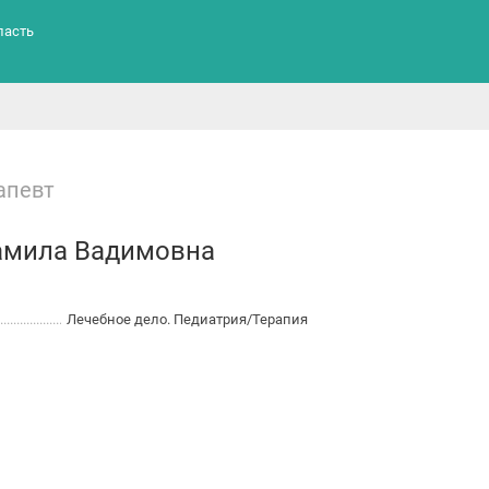
ласть
апевт
амила Вадимовна
Лечебное дело. Педиатрия/Терапия