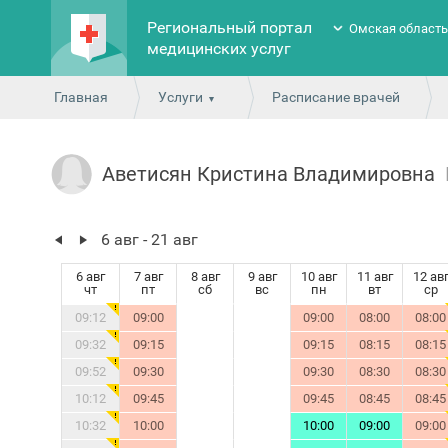
Региональный портал
Омская област
медицинских услуг
Главная
Услуги
Расписание врачей
Аветисян Кристина Владимировна
6 авг - 21 авг
6 авг
7 авг
8 авг
9 авг
10 авг
11 авг
12 ав
чт
пт
сб
вс
пн
вт
ср
09:12
09:00
09:00
08:00
08:00
09:32
09:15
09:15
08:15
08:15
09:52
09:30
09:30
08:30
08:30
10:12
09:45
09:45
08:45
08:45
10:32
10:00
10:00
09:00
09:00