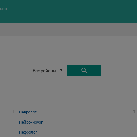
ласть
Все районы
Н
Т
Невролог
Нейрохирург
Нефролог