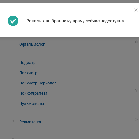
У
О
Онколог
Запись к выбранному врачу сейчас недоступна.
Ортодонт
Отоларинголог
Ф
Офтальмолог
П
Педиатр
Психиатр
Психиатр-нарколог
Х
Психотерапевт
Пульмонолог
Э
Р
Ревматолог