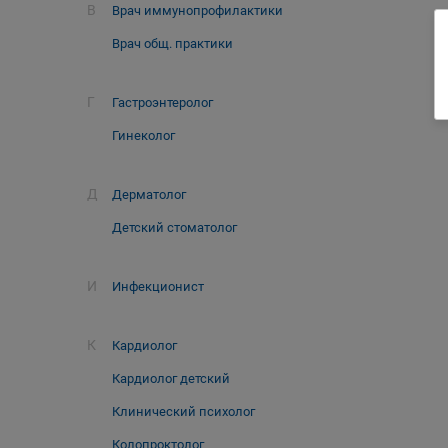
В
Врач иммунопрофилактики
Врач общ. практики
Г
Гастроэнтеролог
Гинеколог
Д
Дерматолог
Детский стоматолог
И
Инфекционист
К
Кардиолог
Кардиолог детский
Клинический психолог
Колопроктолог