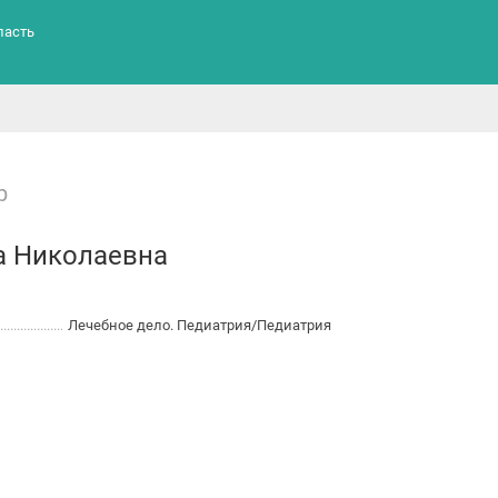
ласть
р
а Николаевна
Лечебное дело. Педиатрия/Педиатрия