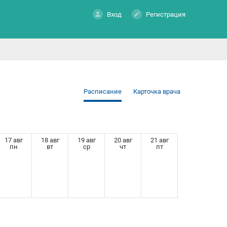
Вход
Регистрация
Расписание
Карточка врача
17 авг
18 авг
19 авг
20 авг
21 авг
пн
вт
ср
чт
пт