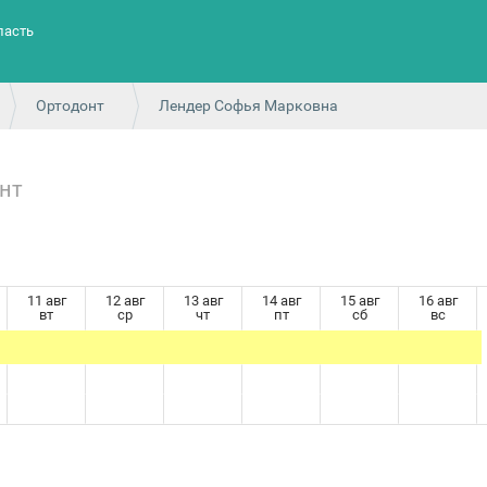
ласть
Ортодонт
Лендер Софья Марковна
нт
11 авг
12 авг
13 авг
14 авг
15 авг
16 авг
вт
ср
чт
пт
сб
вс