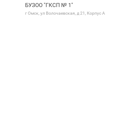
БУЗОО "ГКСП № 1"
г Омск, ул Волочаевская, д 21, Корпус А