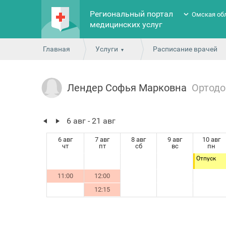
Региональный портал
Омская об
медицинских услуг
Главная
Услуги
Расписание врачей
Лендер Софья Марковна
Ортодо
6 авг - 21 авг
6 авг
7 авг
8 авг
9 авг
10 авг
чт
пт
сб
вс
пн
Отпуск
11:00
12:00
12:15