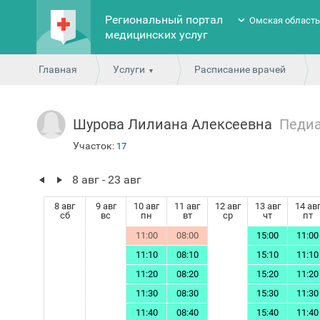
Региональный портал
Омская област
медицинских услуг
Главная
Услуги
Расписание врачей
Шурова Лилиана Алексеевна
Педи
Участок:
17
8 авг - 23 авг
8 авг
9 авг
10 авг
11 авг
12 авг
13 авг
14 ав
сб
вс
пн
вт
ср
чт
пт
11:00
08:00
15:00
11:00
11:10
08:10
15:10
11:10
11:20
08:20
15:20
11:20
11:30
08:30
15:30
11:30
11:40
08:40
15:40
11:40