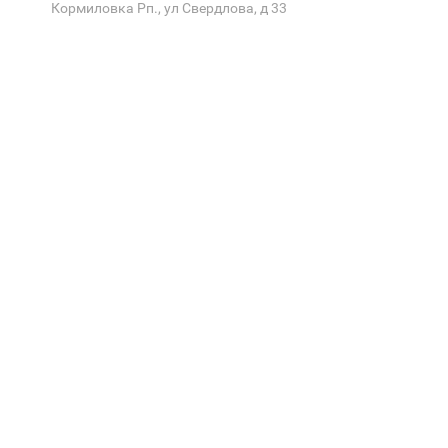
Кормиловка Рп., ул Свердлова, д 33