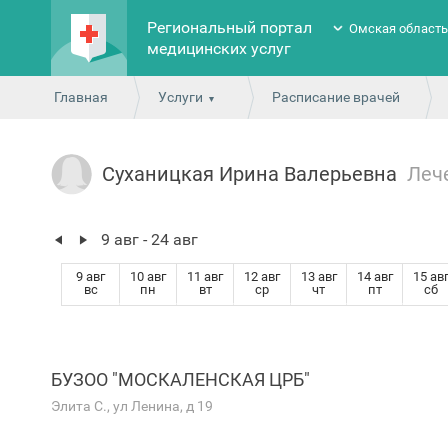
Региональный портал
Омская област
медицинских услуг
Главная
Услуги
Расписание врачей
Суханицкая Ирина Валерьевна
Леч
9 авг - 24 авг
9 авг
10 авг
11 авг
12 авг
13 авг
14 авг
15 ав
вс
пн
вт
ср
чт
пт
сб
БУЗОО "МОСКАЛЕНСКАЯ ЦРБ"
Элита С., ул Ленина, д 19