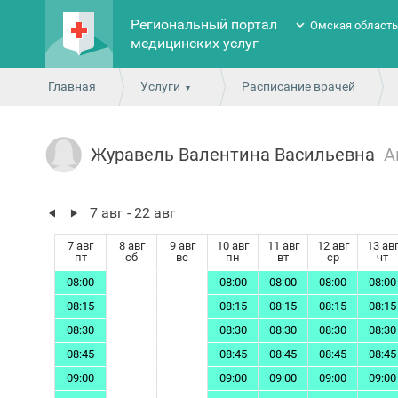
Региональный портал
Омская област
медицинских услуг
Главная
Услуги
Расписание врачей
Журавель Валентина Васильевна
А
7 авг - 22 авг
7 авг
8 авг
9 авг
10 авг
11 авг
12 авг
13 ав
пт
сб
вс
пн
вт
ср
чт
08:00
08:00
08:00
08:00
08:00
08:15
08:15
08:15
08:15
08:15
08:30
08:30
08:30
08:30
08:30
08:45
08:45
08:45
08:45
08:45
09:00
09:00
09:00
09:00
09:00