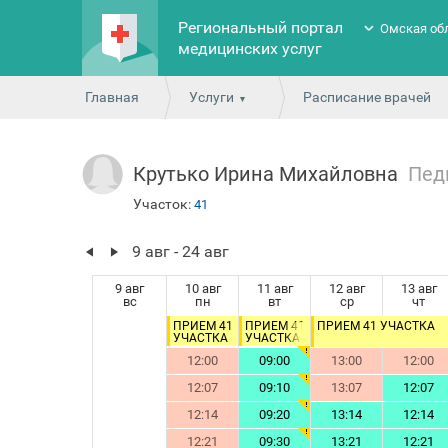
Региональный портал
Омская об
медицинских услуг
Главная
Услуги
Расписание врачей
Крутько Ирина Михайловна
Пед
Участок:
41
9 авг - 24 авг
9 авг
10 авг
11 авг
12 авг
13 авг
вс
пн
вт
ср
чт
ПРИЁМ 41
ПРИЁМ 41
ПРИЁМ 41 УЧАСТКА
УЧАСТКА
УЧАСТКА
День
12:00
09:00
13:00
12:00
здорового
ребенка
(дети до 1
12:07
09:10
13:07
12:07
года)
12:14
09:20
13:14
12:14
12:21
09:30
13:21
12:21