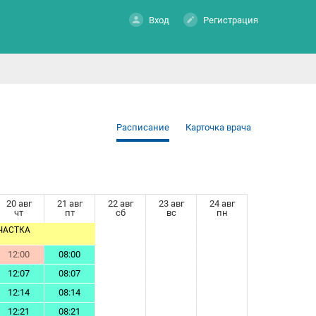
Вход
Регистрация
Расписание
Карточка врача
20 авг
21 авг
22 авг
23 авг
24 авг
чт
пт
сб
вс
пн
ЧАСТКА
12:00
08:00
12:07
08:07
12:14
08:14
12:21
08:21