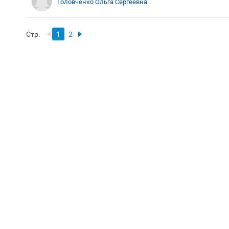
Головченко Ольга Сергеевна
Стр.
1
2