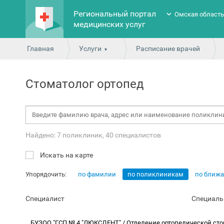
Региональный портал
Омская област
медицинских услуг
Главная
Услуги
Расписание врачей
Стоматолог ортопед
Найдено: 7 поликлиник, 40 специалистов
Искать на карте
Упорядочить:
по фамилии
по поликлиникам
по ближ
Специалист
Специаль
БУЗОО "ГСП № 4 "ЛЮКСДЕНТ" / Отделение ортопедической ст