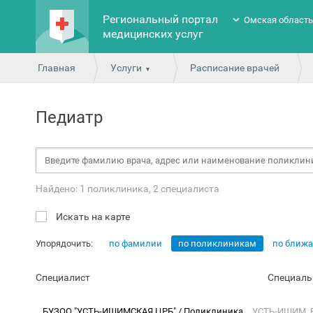
Региональный портал
Омская област
медицинских услуг
Главная
Услуги
Расписание врачей
Педиатр
Найдено: 1 поликлиника, 2 специалиста
Искать на карте
Упорядочить:
по фамилии
по поликлиникам
по ближ
Специалист
Специаль
БУЗОО "УСТЬ-ИШИМСКАЯ ЦРБ" / Поликлиника
УСТЬ-ИШИМ, 