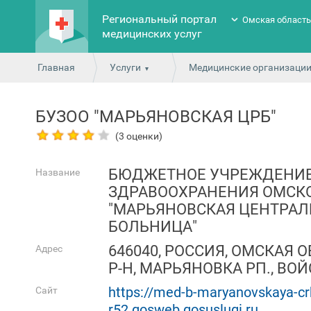
Региональный портал
Омская област
медицинских услуг
Главная
Услуги
Медицинские организаци
БУЗОО "МАРЬЯНОВСКАЯ ЦРБ"
(3 оценки)
БЮДЖЕТНОЕ УЧРЕЖДЕНИ
Название
ЗДРАВООХРАНЕНИЯ ОМСК
"МАРЬЯНОВСКАЯ ЦЕНТРАЛ
БОЛЬНИЦА"
646040, РОССИЯ, ОМСКАЯ 
Адрес
Р-Н, МАРЬЯНОВКА РП., ВОЙС
https://med-b-maryanovskaya-cr
Сайт
r52.gosweb.gosuslugi.ru