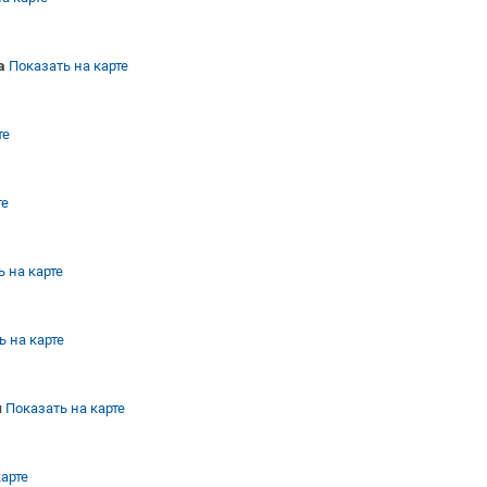
а
Показать на карте
те
те
 на карте
ь на карте
и
Показать на карте
карте