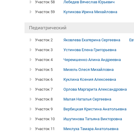
Участок 58
Лебедев Вячеслав Юрьевич
Участок 59
Куликова Ирина Михайловна
Педиатрический
Участок 2
Яковлева Екатерина Сергеевна
Ев
Участок 3
Устинова Елена Григорьевна
Участок 4
Черемшенко Алина Андреевна
Участок 5
Михель Олеся Михайловна
Участок 6
Куклина Ксения Алексеевна
Участок 7
Орлова Маргарита Александровна
Участок 8
Малая Наталья Сергеевна
Участок 9
Вербицкая Кристина Анатольевна
Участок 10
Ишутинова Татьяна Викторовна
Участок 11
Миклуха Тамара Анатольевна