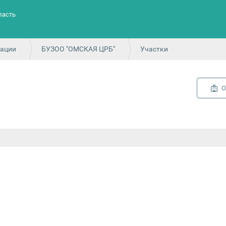
ласть
зации
БУЗОО "ОМСКАЯ ЦРБ"
Участки
О