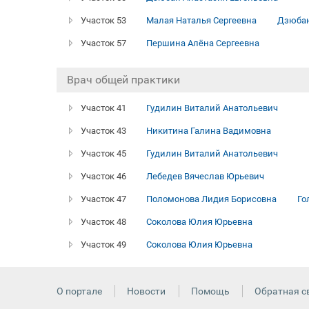
Участок 53
Малая Наталья Сергеевна
Дзюбан
Участок 57
Першина Алёна Сергеевна
Врач общей практики
Участок 41
Гудилин Виталий Анатольевич
Участок 43
Никитина Галина Вадимовна
Участок 45
Гудилин Виталий Анатольевич
Участок 46
Лебедев Вячеслав Юрьевич
Участок 47
Поломонова Лидия Борисовна
Го
Участок 48
Соколова Юлия Юрьевна
Участок 49
Соколова Юлия Юрьевна
О портале
Новости
Помощь
Обратная с