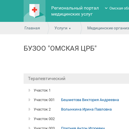
Региональный портал
Омская об
медицинских услуг
Главная
Услуги
Медицинские органи
БУЗОО "ОМСКАЯ ЦРБ"
Терапевтический
Участок 1
Участок 001
Бешметова Виктория Андреевна
Участок 2
Волынкина Ирина Павловна
Участок 002
Участок 003
Плетнев Антон Игоревич