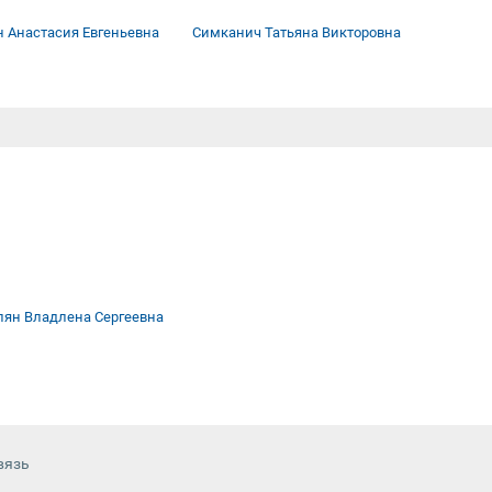
 Анастасия Евгеньевна
Симканич Татьяна Викторовна
лян Владлена Сергеевна
вязь