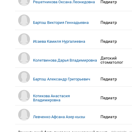
Педиатр
Решетникова Оксана Леонидовна
Педиатр
Бартош Виктория Геннадьевна
Педиатр
Исаева Камиля Нургалиевна
Детский
Колетвинова Дарья Владимировна
стоматолог
Педиатр
Бартош Александр Григорьевич
Котикова Анастасия
Педиатр
Владимировна
Педиатр
Левченко Афсана Азер кызы