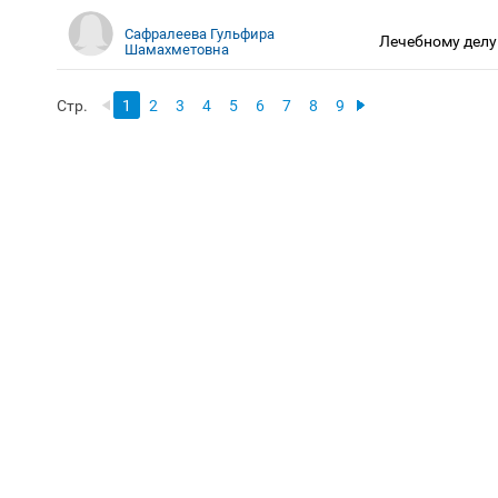
Сафралеева Гульфира
Лечебному делу
Шамахметовна
Стр.
1
2
3
4
5
6
7
8
9