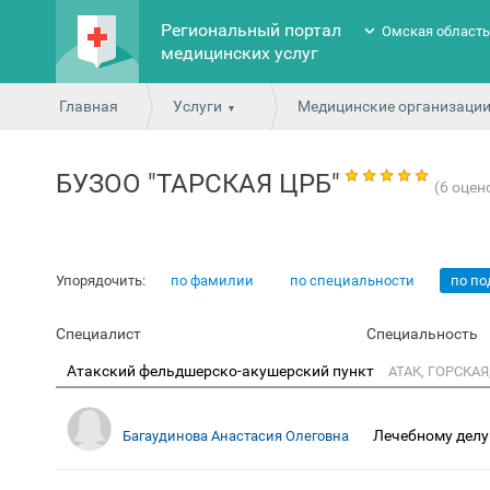
Региональный портал
Омская област
медицинских услуг
Главная
Услуги
Медицинские организаци
БУЗОО "ТАРСКАЯ ЦРБ"
(6 оцен
Упорядочить:
по фамилии
по специальности
по п
Специалист
Специальность
Атакский фельдшерско-акушерский пункт
АТАК, ГОРСКАЯ,
Лечебному делу
Багаудинова Анастасия Олеговна