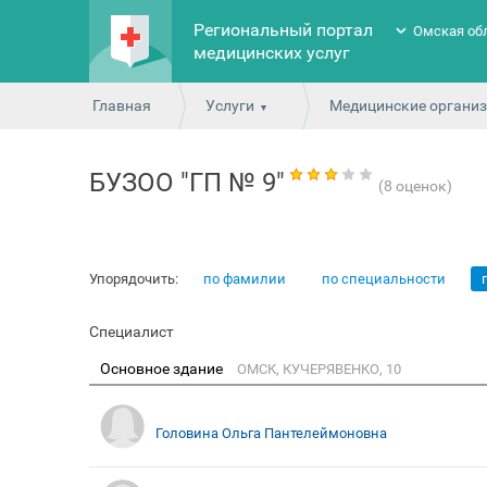
Региональный портал
Омская об
медицинских услуг
Главная
Услуги
Медицинские органи
БУЗОО "ГП № 9"
(8 оценок)
Упорядочить:
по фамилии
по специальности
Специалист
Основное здание
ОМСК, КУЧЕРЯВЕНКО, 10
Головина Ольга Пантелеймоновна