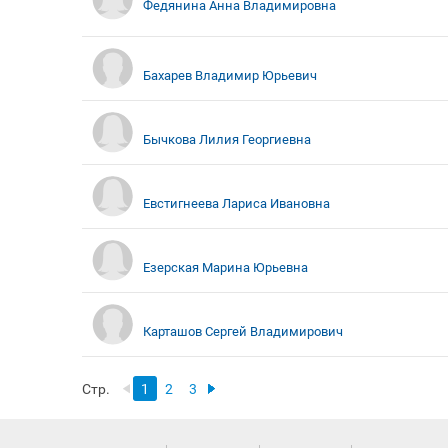
Федянина Анна Владимировна
Бахарев Владимир Юрьевич
Бычкова Лилия Георгиевна
Евстигнеева Лариса Ивановна
Езерская Марина Юрьевна
Карташов Сергей Владимирович
Стр.
1
2
3