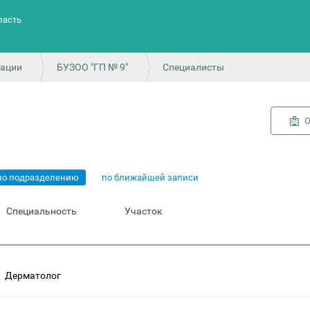
ласть
зации
БУЗОО "ГП № 9"
Специалисты
О
по подразделению
по ближайшей записи
Специальность
Участок
Дерматолог