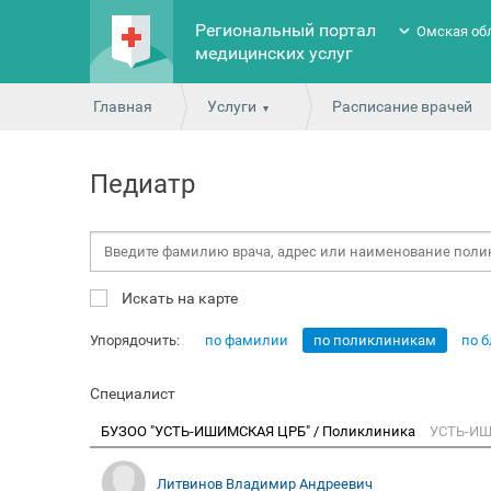
Региональный портал
Омская об
медицинских услуг
Главная
Услуги
Расписание врачей
Педиатр
Искать на карте
Упорядочить:
по фамилии
по поликлиникам
по 
Специалист
БУЗОО "УСТЬ-ИШИМСКАЯ ЦРБ" / Поликлиника
УСТЬ-ИШ
Литвинов Владимир Андреевич