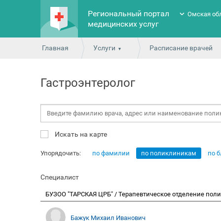
Региональный портал
Омская об
медицинских услуг
Главная
Услуги
Расписание врачей
Гастроэнтеролог
Искать на карте
Упорядочить:
по фамилии
по поликлиникам
по 
Специалист
БУЗОО "ТАРСКАЯ ЦРБ" / Терапевтическое отделение по
Бажук Михаил Иванович